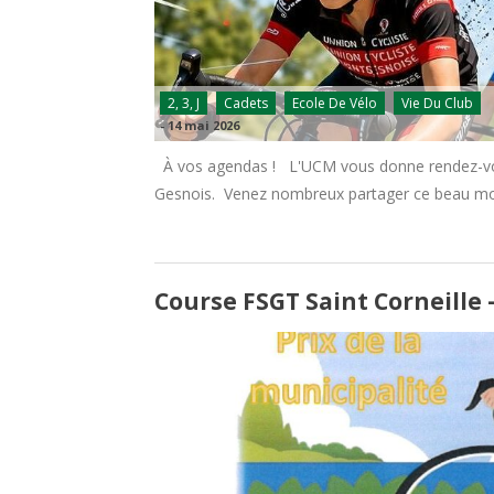
2, 3, J
Cadets
Ecole De Vélo
Vie Du Club
-
14 mai 2026
À vos agendas ! L'UCM vous donne rendez-vous 
Gesnois. Venez nombreux partager ce beau mome
Course FSGT Saint Corneille 