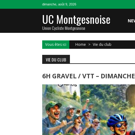
Skip
dimanche, août 9, 2026
to
UC Montgesnoise
content
NE
Union Cycliste Montgesnoise
Vous êtes ici
Home
>
Vie du club
VIE DU CLUB
6H GRAVEL / VTT – DIMANCHE