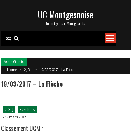
Skip
UC Montgesnoise
to
content
Union Cycliste Montgesnoise
Vous êtes ici
Home
>
2, 3, J
>
19/03/2017 – La Flèche
19/03/2017 – La Flèche
2, 3, J
Résultats
-
19 mars 2017
Classement UCM :