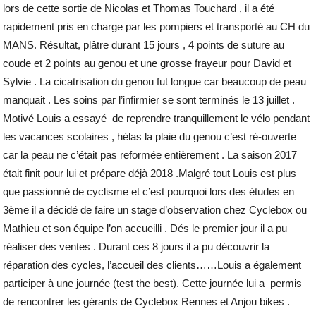
lors de cette sortie de Nicolas et Thomas Touchard , il a été
rapidement pris en charge par les pompiers et transporté au CH du
MANS. Résultat, plâtre durant 15 jours , 4 points de suture au
coude et 2 points au genou et une grosse frayeur pour David et
Sylvie . La cicatrisation du genou fut longue car beaucoup de peau
manquait . Les soins par l’infirmier se sont terminés le 13 juillet .
Motivé Louis a essayé de reprendre tranquillement le vélo pendant
les vacances scolaires , hélas la plaie du genou c’est ré-ouverte
car la peau ne c’était pas reformée entièrement . La saison 2017
était finit pour lui et prépare déjà 2018 .
Malgré tout Louis est plus
que passionné de cyclisme et c’est pourquoi lors des études en
3ème il a décidé de faire un stage d’observation chez Cyclebox ou
Mathieu et son équipe l’on accueilli . Dés le premier jour il a pu
réaliser des ventes . Durant ces 8 jours il a pu découvrir la
réparation des cycles, l’accueil des clients……Louis a également
participer à une journée (test the best). Cette journée lui a permis
de rencontrer les gérants de Cyclebox Rennes et Anjou bikes .