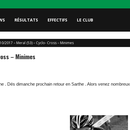
WS
RÉSULTATS
EFFECTIFS
LE CLUB
10/2017 – Meral (53) – Cyclo- Cross – Minimes
ross – Minimes
e . Dés dimanche prochain retour en Sarthe . Alors venez nombreux 