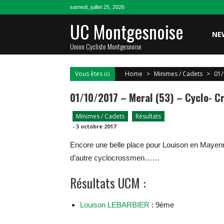
Skip
samedi, juillet 25, 2026
to
UC Montgesnoise
content
NE
Union Cycliste Montgesnoise
Vous êtes ici
Home
>
Minimes / Cadets
>
01/
01/10/2017 – Meral (53) – Cyclo- C
Minimes / Cadets
Résultats
-
3 octobre 2017
Encore une belle place pour Louison en Mayenn
d’autre cyclocrossmen……
Résultats UCM :
Louison LEBARBIER
: 9ème