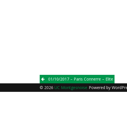
Post
01/10/2017 – Paris Connerre – Elite
navigation
© 2026
UC Montgesnoise
Powered by
WordPr