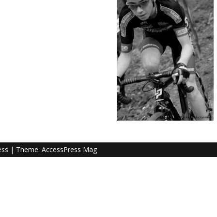
ess
| Theme:
AccessPress Mag