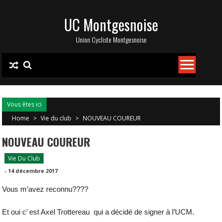
Skip
UC Montgesnoise
to
content
Union Cycliste Montgesnoise
Vous êtes ici
Home
>
Vie du club
>
NOUVEAU COUREUR
NOUVEAU COUREUR
Vie Du Club
-
14 décembre 2017
Vous m’avez reconnu????
Et oui c’ est Axel Trottereau qui a décidé de signer à l’UCM.