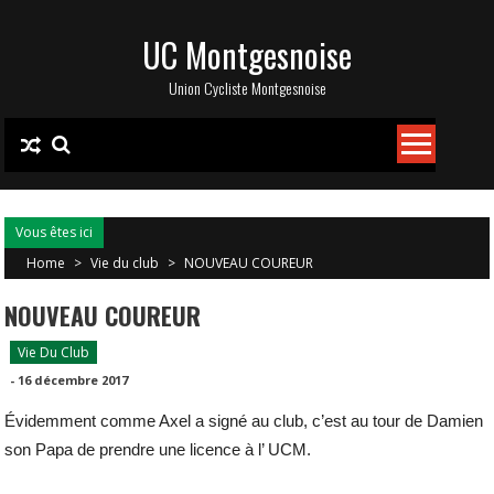
Skip
UC Montgesnoise
to
content
Union Cycliste Montgesnoise
Vous êtes ici
Home
>
Vie du club
>
NOUVEAU COUREUR
NOUVEAU COUREUR
Vie Du Club
-
16 décembre 2017
Évidemment comme Axel a signé au club, c’est au tour de Damien
son Papa de prendre une licence à l’ UCM.