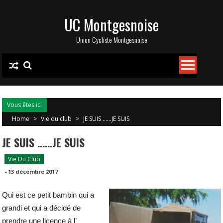
Skip
UC Montgesnoise
to
content
Union Cycliste Montgesnoise
Vous êtes ici
Home
>
Vie du club
>
JE SUIS ……JE SUIS
JE SUIS ……JE SUIS
Vie Du Club
-
13 décembre 2017
Qui est ce petit bambin qui a
grandi et qui a décidé de
prendre une licence à l’