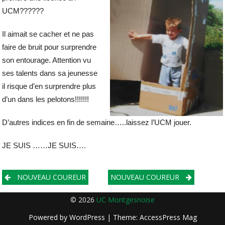
UCM??????
Il aimait se cacher et ne pas
faire de bruit pour surprendre
son entourage. Attention vu
ses talents dans sa jeunesse
il risque d’en surprendre plus
d’un dans les pelotons!!!!!!!
D’autres indices en fin de semaine…..laissez l’UCM jouer.
JE SUIS ……JE SUIS….
Post
NOUVEAU COUREUR
NOUVEAU COUREUR
navigation
© 2026
UC Montgesnoise
Powered by
WordPress
| Theme:
AccessPress Mag