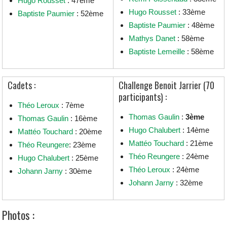
Hugo Rousset
: 47ème
Hugo Rousset
: 33ème
Baptiste Paumier
: 52ème
Baptiste Paumier
: 48ème
Mathys Danet
: 58ème
Baptiste Lemeille
: 58ème
Cadets :
Challenge Benoit Jarrier (70
participants) :
Théo Leroux
: 7ème
Thomas Gaulin
:
3ème
Thomas Gaulin
: 16ème
Hugo Chalubert
: 14ème
Mattéo Touchard
: 20ème
Mattéo Touchard
: 21ème
Théo Reungere
: 23ème
Théo Reungere
: 24ème
Hugo Chalubert
: 25ème
Théo Leroux
: 24ème
Johann Jarny
: 30ème
Johann Jarny
: 32ème
Photos :