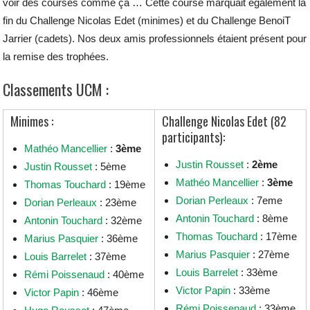
voir des courses comme ça … Cette course marquait également la
fin du Challenge Nicolas Edet (minimes) et du Challenge BenoiT
Jarrier (cadets). Nos deux amis professionnels étaient présent pour
la remise des trophées.
Classements UCM :
Minimes :
Challenge Nicolas Edet (82
participants):
Mathéo Mancellier
:
3ème
Justin Rousset
:
2ème
Justin Rousset
: 5ème
Mathéo Mancellier
:
3ème
Thomas Touchard
: 19ème
Dorian Perleaux
: 7eme
Dorian Perleaux
: 23ème
Antonin Touchard
: 8ème
Antonin Touchard
: 32ème
Thomas Touchard
: 17ème
Marius Pasquier
: 36ème
Marius Pasquier
: 27ème
Louis Barrelet
: 37ème
Louis Barrelet
: 33ème
Rémi Poissenaud
: 40ème
Victor Papin
: 33ème
Victor Papin
: 46ème
Rémi Poissenaud
: 33ème