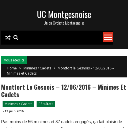
Skip
UC Montgesnoise
to
content
Union Cycliste Montgesnoise
Vous êtes ici
Home
>
Minimes / Cadets
>
Montfort le Gesnois – 12/06/2016 –
Minimes et Cadets
Montfort Le Gesnois – 12/06/2016 – Minimes Et
Cadets
Minimes / Cadets
Résultats
-
12 juin 2016
Pas moins de 56 minimes et 37 cadets engagés, ça fait plaisir de