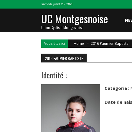
Skip
samedi, juillet 25, 2026
to
UC Montgesnoise
content
NE
Union Cycliste Montgesnoise
Vous êtes ici
Home
>
2016 Paumier Baptiste
2016 PAUMIER BAPTISTE
Identité :
Catégorie
: 
Date de nai