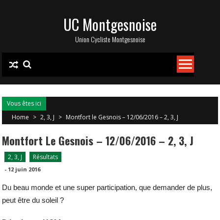
Skip
UC Montgesnoise
to
content
Union Cycliste Montgesnoise
Vous êtes ici
Home
>
2, 3, J
>
Montfort le Gesnois – 12/06/2016 – 2, 3, J
Montfort Le Gesnois – 12/06/2016 – 2, 3, J
2, 3, J
Résultats
-
12 juin 2016
Du beau monde et une super participation, que demander de plus,
peut être du soleil ?