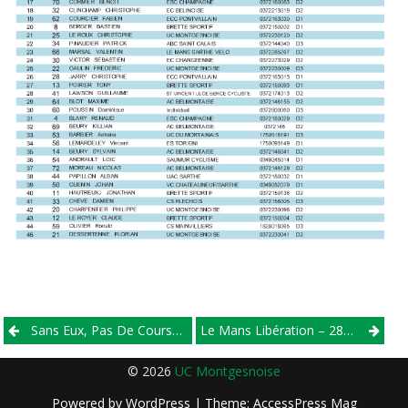
Post
Sans Eux, Pas De Courses Cyclistes …
Le Mans Libération – 28/06/2016 – 1, 2, 3 Et Juniors
navigation
© 2026
UC Montgesnoise
Powered by
WordPress
| Theme:
AccessPress Mag