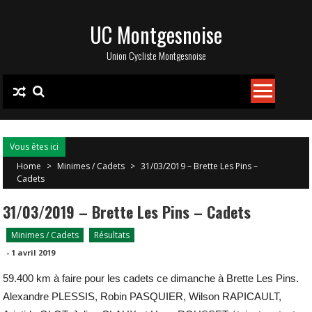
Skip
UC Montgesnoise
to
content
Union Cycliste Montgesnoise
Vous êtes ici
Home
>
Minimes / Cadets
>
31/03/2019 – Brette Les Pins –
Cadets
31/03/2019 – Brette Les Pins – Cadets
Minimes / Cadets
Résultats
-
1 avril 2019
59.400 km à faire pour les cadets ce dimanche à Brette Les Pins.
Alexandre PLESSIS, Robin PASQUIER, Wilson RAPICAULT,