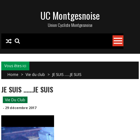
Skip
UC Montgesnoise
to
content
Union Cycliste Montgesnoise
Vous êtes ici
Home
>
Vie du club
>
JE SUIS ……JE SUIS
JE SUIS ……JE SUIS
Vie Du Club
-
29 décembre 2017