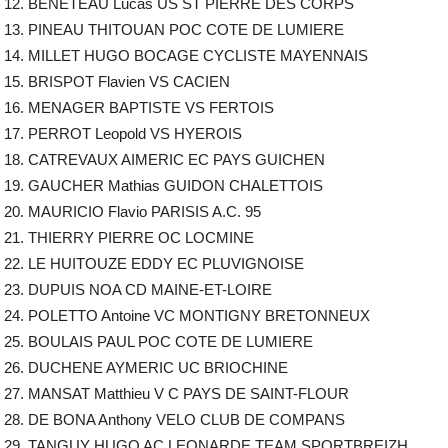
12. BENETEAU Lucas US ST PIERRE DES CORPS
13. PINEAU THITOUAN POC COTE DE LUMIERE
14. MILLET HUGO BOCAGE CYCLISTE MAYENNAIS
15. BRISPOT Flavien VS CACIEN
16. MENAGER BAPTISTE VS FERTOIS
17. PERROT Leopold VS HYEROIS
18. CATREVAUX AIMERIC EC PAYS GUICHEN
19. GAUCHER Mathias GUIDON CHALETTOIS
20. MAURICIO Flavio PARISIS A.C. 95
21. THIERRY PIERRE OC LOCMINE
22. LE HUITOUZE EDDY EC PLUVIGNOISE
23. DUPUIS NOA CD MAINE-ET-LOIRE
24. POLETTO Antoine VC MONTIGNY BRETONNEUX
25. BOULAIS PAUL POC COTE DE LUMIERE
26. DUCHENE AYMERIC UC BRIOCHINE
27. MANSAT Matthieu V C PAYS DE SAINT-FLOUR
28. DE BONA Anthony VELO CLUB DE COMPANS
29. TANGUY HUGO AC LEONARDE TEAM SPORTBREIZH