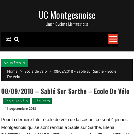
Skip
UC Montgesnoise
to
content
Union Cycliste Montgesnoise
Vous êtes ici
Home
>
Ecole de vélo
>
08/09/2018 – Sablé Sur Sarthe – Ecole
De Vélo
08/09/2018 – Sablé Sur Sarthe – Ecole De Vélo
Ecole De Vélo
Résultats
-
11 septembre 2018
Pour la dernière Inter école de vélo de la saison, ce sont 4 jeunes
Montgesnois qui se sont rendus à Sablé sur Sarthe. Elena