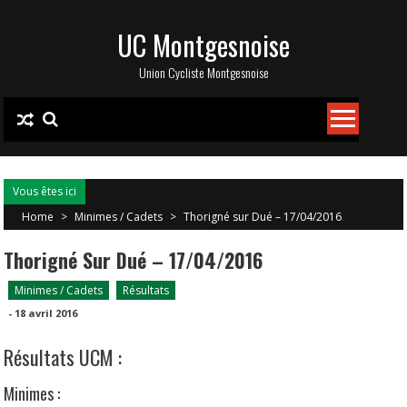
Skip
UC Montgesnoise
to
content
Union Cycliste Montgesnoise
Vous êtes ici
Home
>
Minimes / Cadets
>
Thorigné sur Dué – 17/04/2016
Thorigné Sur Dué – 17/04/2016
Minimes / Cadets
Résultats
-
18 avril 2016
Résultats UCM :
Minimes :