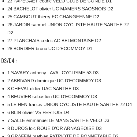
23 PAPEGAEY cedric VELO CLUB DE CONLIE D1
24 BACHELOT olivier UC MAMERS SAOSNOIS D2
25 CAMBOUT thierry EC CHANGEENNE D2
26 JARDIN samuel UNION CYCLISTE HAUTE SARTHE 72
D2
27 PLANCHAIS cedric AC BELMONTAISE D2
28 BORDIER bruno UC D’ECOMMOY D1
D3/D4 :
1 SAVARY anthony LAVAL CYCLISME 53 D3
2 ABRIVARD dominique UC D’ECOMMOY D3
3 CHEVAL didier UAC SARTHE D3
4 BEUVIER sebastien UC D’ECOMMOY D3
5 LE HEN francis UNION CYCLISTE HAUTE SARTHE 72 D4
6 BLIN olivier VS FERTOIS D4
7 SALLE emmanuel LE MANS SARTHE VELO D3
8 DUROS loic ROUE D’OR ARNAGEOISE D3
9 GRAFFIN mathias PATRIOTE DE BONNETABLE D3