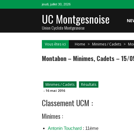
Skip
jeudi, juillet 30, 2026
to
UC Montgesnoise
content
NE
Union Cycliste Montgesnoise
Vous êtes ici
Home
>
Minimes / Cadets
>
Mon
Montabon – Minimes, Cadets – 15/
Minimes / Cadets
Résultats
-
16 mai 2016
Classement UCM :
Minimes :
Antonin Touchard
: 11ème