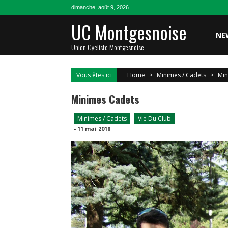
Skip
dimanche, août 9, 2026
to
UC Montgesnoise
content
NE
Union Cycliste Montgesnoise
Vous êtes ici
Home
>
Minimes / Cadets
>
Min
Minimes Cadets
Minimes / Cadets
Vie Du Club
-
11 mai 2018