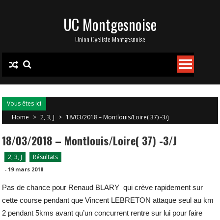
Skip
UC Montgesnoise
to
content
Union Cycliste Montgesnoise
Vous êtes ici
Home
>
2, 3, J
>
18/03/2018 – Montlouis/Loire( 37) -3/j
18/03/2018 – Montlouis/Loire( 37) -3/j
2, 3, J
Résultats
-
19 mars 2018
Pas de chance pour Renaud BLARY qui crève rapidement sur
cette course pendant que Vincent LEBRETON attaque seul au km
2 pendant 5kms avant qu’un concurrent rentre sur lui pour faire