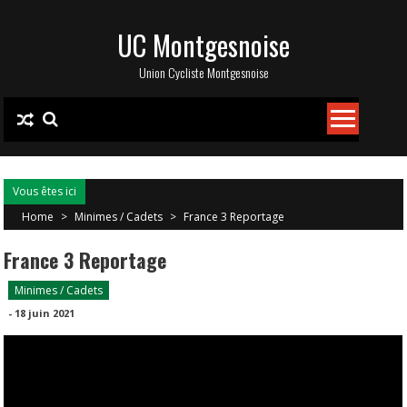
Skip
UC Montgesnoise
to
content
Union Cycliste Montgesnoise
Vous êtes ici
Home
>
Minimes / Cadets
>
France 3 Reportage
France 3 Reportage
Minimes / Cadets
-
18 juin 2021