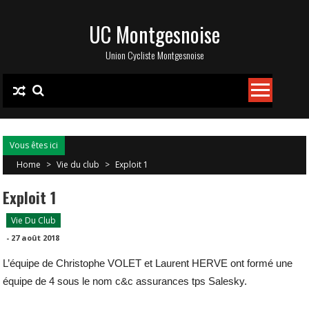
Skip
UC Montgesnoise
to
content
Union Cycliste Montgesnoise
Vous êtes ici
Home
>
Vie du club
>
Exploit 1
Exploit 1
Vie Du Club
-
27 août 2018
L’équipe de Christophe VOLET et Laurent HERVE ont formé une
équipe de 4 sous le nom c&c assurances tps Salesky.