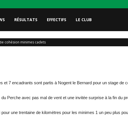
WS
RÉSULTATS
EFFECTIFS
LE CLUB
tie cohésion minimes cadets
es et 7 encadrants sont partis à Nogent le Bernard pour un stage de
s du Perche avec pas mal de vent et une invitée surprise à la fin d
rti pour une trentaine de kilomètres pour les minimes 1 un peu plus po