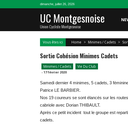
Skip
dimanche, juillet 26, 2026
to
UC Montgesnoise
content
NE
Union Cycliste Montgesnoise
Vous êtes ici
Home
>
Minimes / Cadets
>
Sor
Sortie Cohésion Minimes Cadets
Minimes / Cadets
Vie Du Club
-
17 février 2020
Samedi dernier 4 minimes, 5 cadets, 3 féminin
Patrice LE BARBIER.
Nos 19 coureurs se sont élancés sur les route
cabriole avec Dorian THIBAULT.
Après ce petit incident tout le groupe est repa
cadets.