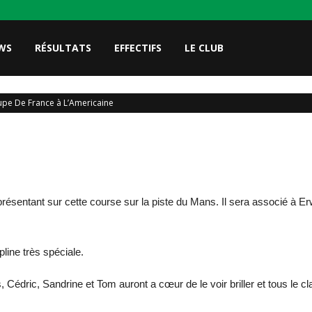
WS
RÉSULTATS
EFFECTIFS
LE CLUB
pe De France à L’Americaine
résentant sur cette course sur la piste du Mans. Il sera associé à
line très spéciale.
 Cédric, Sandrine et Tom auront a cœur de le voir briller et tous le cla