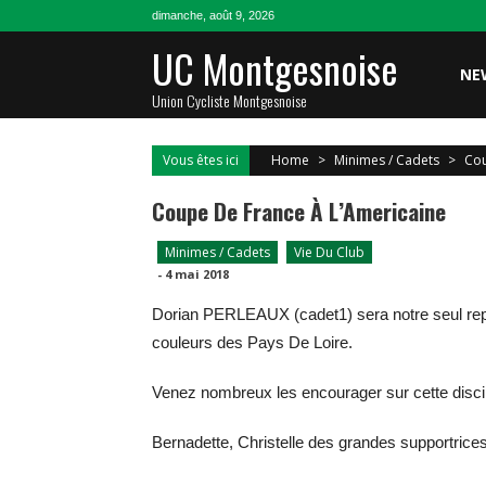
Skip
dimanche, août 9, 2026
to
UC Montgesnoise
content
NE
Union Cycliste Montgesnoise
Vous êtes ici
Home
>
Minimes / Cadets
>
Cou
Coupe De France À L’Americaine
Minimes / Cadets
Vie Du Club
-
4 mai 2018
Dorian PERLEAUX (cadet1) sera notre seul rep
couleurs des Pays De Loire.
Venez nombreux les encourager sur cette discip
Bernadette, Christelle des grandes supportrices,