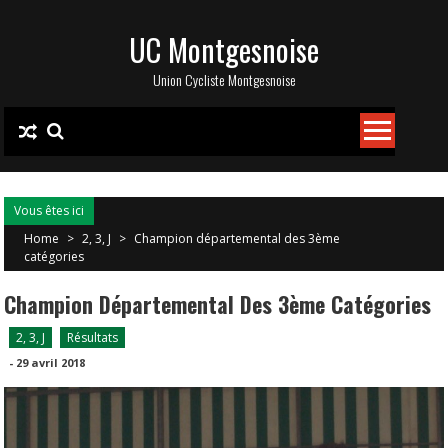
Skip
UC Montgesnoise
to
content
Union Cycliste Montgesnoise
Vous êtes ici
Home
>
2, 3, J
>
Champion départemental des 3ème
catégories
Champion Départemental Des 3ème Catégories
2, 3, J
Résultats
-
29 avril 2018