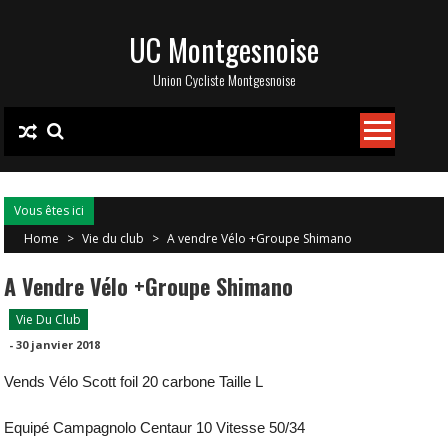
Skip
UC Montgesnoise
to
content
Union Cycliste Montgesnoise
Vous êtes ici
Home
>
Vie du club
>
A vendre Vélo +Groupe Shimano
A Vendre Vélo +Groupe Shimano
Vie Du Club
-
30 janvier 2018
Vends Vélo Scott foil 20 carbone Taille L
Equipé Campagnolo Centaur 10 Vitesse 50/34