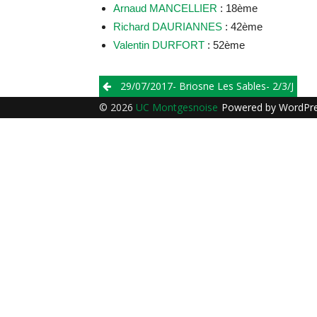
Arnaud MANCELLIER
: 18ème
Richard DAURIANNES
: 42ème
Valentin DURFORT
: 52ème
Post
29/07/2017- Briosne Les Sables- 2/3/j
navigation
© 2026
UC Montgesnoise
Powered by
WordPr