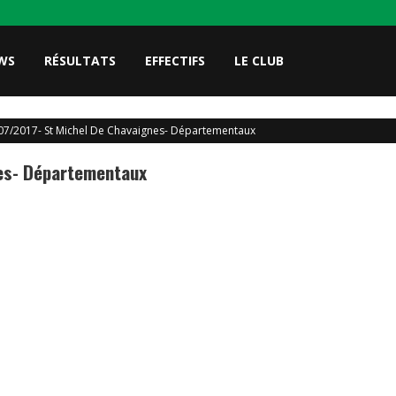
WS
RÉSULTATS
EFFECTIFS
LE CLUB
07/2017- St Michel De Chavaignes- Départementaux
es- Départementaux