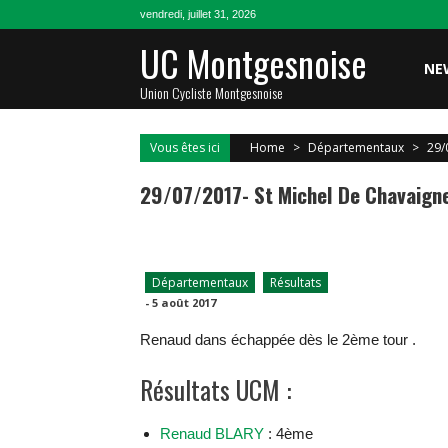
Skip
vendredi, juillet 31, 2026
to
UC Montgesnoise
content
NE
Union Cycliste Montgesnoise
Vous êtes ici
Home
>
Départementaux
>
29/
29/07/2017- St Michel De Chavaign
Départementaux
Résultats
-
5 août 2017
Renaud dans échappée dès le 2ème tour .
Résultats UCM :
Renaud BLARY
: 4ème