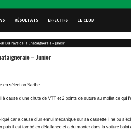
WS
RÉSULTATS
EFFECTIFS
LE CLUB
ur Du Pays de la Chataigneraie – Junior
ataigneraie – Junior
e en sélection Sarthe.
 à cause d’une chute de VTT et 2 points de suture au mollet ce qui l’
ué car a cause d’un ennui mécanique sur sa cassette il ne pu s’écha
n puis il est tombé en défaillance et a du monter dans la voiture bala