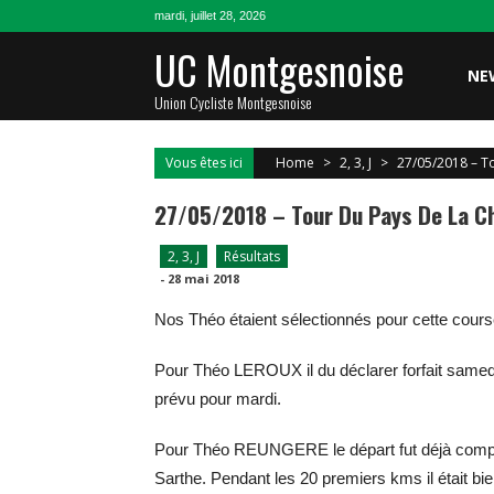
Skip
mardi, juillet 28, 2026
to
UC Montgesnoise
content
NE
Union Cycliste Montgesnoise
Vous êtes ici
Home
>
2, 3, J
>
27/05/2018 – To
27/05/2018 – Tour Du Pays De La Ch
2, 3, J
Résultats
-
28 mai 2018
Nos Théo étaient sélectionnés pour cette cours
Pour Théo LEROUX il du déclarer forfait samedi
prévu pour mardi.
Pour Théo REUNGERE le départ fut déjà compliq
Sarthe. Pendant les 20 premiers kms il était bie