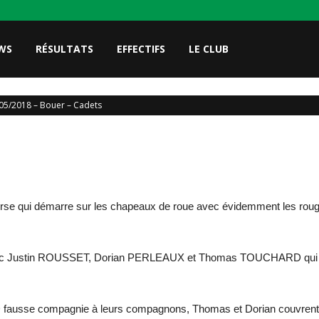
WS
RÉSULTATS
EFFECTIFS
LE CLUB
05/2018 – Bouer – Cadets
urse qui démarre sur les chapeaux de roue avec évidemment les roug
ec Justin ROUSSET, Dorian PERLEAUX et Thomas TOUCHARD qui ne se
D fausse compagnie à leurs compagnons, Thomas et Dorian couvrent 