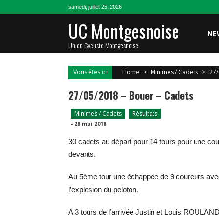
Skip
samedi, juillet 25, 2026
to
UC Montgesnoise
content
NE
Union Cycliste Montgesnoise
Vous êtes ici
Home
>
Minimes / Cadets
>
27/
27/05/2018 – Bouer – Cadets
Minimes / Cadets
Résultats
-
28 mai 2018
30 cadets au départ pour 14 tours pour une co
devants.
Au 5ème tour une échappée de 9 coureurs av
l’explosion du peloton.
A 3 tours de l’arrivée Justin et Louis ROULAN