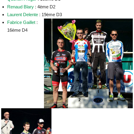
Renaud Blary
: 4ème D2
Laurent Delente
: 19ème D3
Fabrice Gaillet
:
16ème D4