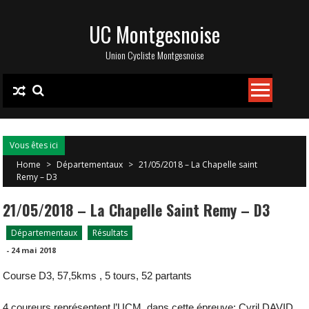
Skip
UC Montgesnoise
to
content
Union Cycliste Montgesnoise
Vous êtes ici
Home
>
Départementaux
>
21/05/2018 – La Chapelle saint
Remy – D3
21/05/2018 – La Chapelle Saint Remy – D3
Départementaux
Résultats
-
24 mai 2018
Course D3, 57,5kms , 5 tours, 52 partants
4 coureurs représentent l’UCM, dans cette épreuve: Cyril DAVID,