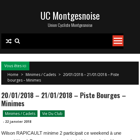
Skip
UC Montgesnoise
to
content
Union Cycliste Montgesnoise
Vous êtes ici
Home
>
Minimes / Cadets
>
20/01/2018 – 21/01/2018 – Piste
bourges – Minimes
20/01/2018 – 21/01/2018 – Piste Bourges –
Minimes
Minimes / Cadets
Vie Du Club
-
22 janvier 2018
Wilson RAPICAULT minime 2 participait ce weekend à une