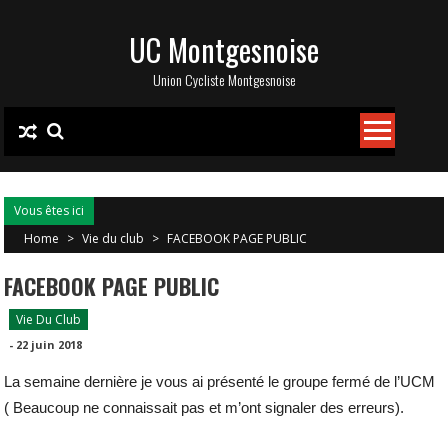
Skip
UC Montgesnoise
to
content
Union Cycliste Montgesnoise
Vous êtes ici
Home
>
Vie du club
>
FACEBOOK PAGE PUBLIC
FACEBOOK PAGE PUBLIC
Vie Du Club
-
22 juin 2018
La semaine dernière je vous ai présenté le groupe fermé de l’UCM
( Beaucoup ne connaissait pas et m’ont signaler des erreurs).