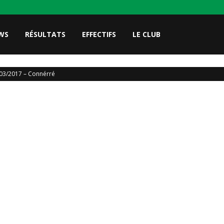
WS
RÉSULTATS
EFFECTIFS
LE CLUB
03/2017 – Connérré