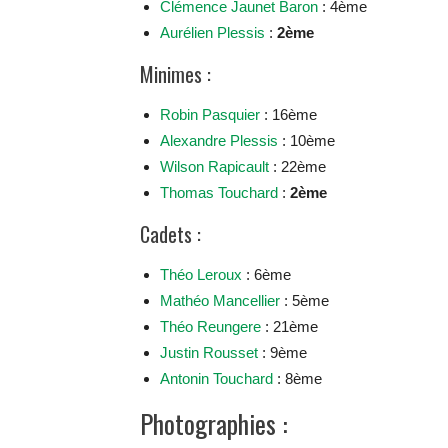
Clémence Jaunet Baron
: 4ème
Aurélien Plessis
:
2ème
Minimes :
Robin Pasquier
: 16ème
Alexandre Plessis
: 10ème
Wilson Rapicault
: 22ème
Thomas Touchard
:
2ème
Cadets :
Théo Leroux
: 6ème
Mathéo Mancellier
: 5ème
Théo Reungere
: 21ème
Justin Rousset
: 9ème
Antonin Touchard
: 8ème
Photographies :