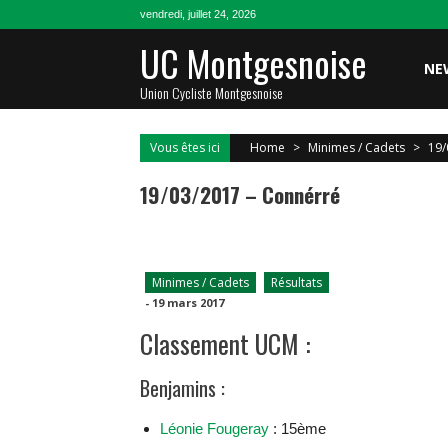
Skip
vendredi, juillet 24, 2026
to
UC Montgesnoise
content
NE
Union Cycliste Montgesnoise
Vous êtes ici
Home
>
Minimes / Cadets
>
19/
19/03/2017 – Connérré
Minimes / Cadets
Résultats
-
19 mars 2017
Classement UCM :
Benjamins :
Léonie Fougeray
: 15ème