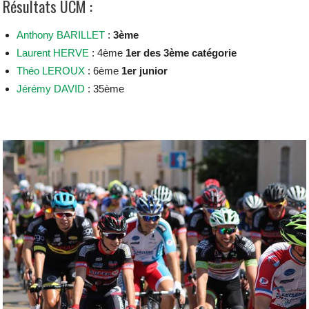
Résultats UCM :
Anthony BARILLET
:
3ème
Laurent HERVE
: 4ème
1er des 3ème catégorie
Théo LEROUX
: 6ème
1er junior
Jérémy DAVID
: 35ème