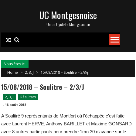
Skip
UC Montgesnoise
to
content
Union Cycliste Montgesnoise
Vous êtes ici
Home
>
2, 3, J
>
15/08/2018 – Soulitre – 2/3/j
15/08/2018 – Soulitre – 2/3/j
2, 3, J
Résultats
-
18 août 2018
A Soulitré 9 représentants de Montfort où l’échappée c’est faite
avec Laurent HERVE, Anthony BARILLET et Maxime GONSARD
avec 8 autres participants pour prendre 1mn 30 d’avance sur le