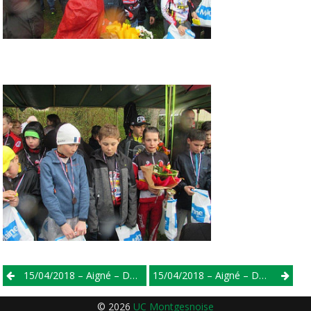
Post
15/04/2018 – Aigné – D3/D4
15/04/2018 – Aigné – D1/D2
navigation
© 2026
UC Montgesnoise