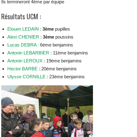
Ils termineront 4ème par équipe
Résultats UCM :
Elouen LEDAIN
:
3ème
pupilles
Alexi CHENIER
:
3ème
poussins
Lucas DEBRA :
6ème benjamins
Antonin LEBARBIER
: 11ème benjamins
Antonin LEROUX
: 19ème benjamins
Hector BARBE
: 20ème benjamins
Ulysse CORNILLE
: 23ème benjamins