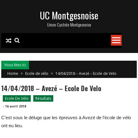
Skip
UC Montgesnoise
to
content
Union Cycliste Montgesnoise
Vous êtes ici
Home
>
Ecole de vélo
>
14/04/2018 – Avezé – Ecole de Velo
14/04/2018 – Avezé – Ecole De Velo
Ecole De Vélo
Résultats
-
16 avril 2018
C’est sous le déluge que les épreuves à Avezé de l’école de vélo
ont eu lieu.