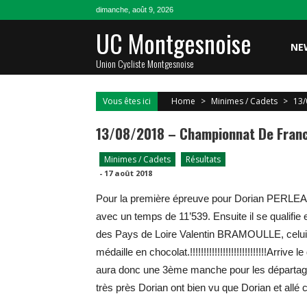
Skip
dimanche, août 9, 2026
to
UC Montgesnoise
content
NE
Union Cycliste Montgesnoise
Vous êtes ici
Home
>
Minimes / Cadets
>
13/
13/08/2018 – Championnat De France
Minimes / Cadets
Résultats
-
17 août 2018
Pour la première épreuve pour Dorian PERLEAUX
avec un temps de 11’539. Ensuite il se qualifie 
des Pays de Loire Valentin BRAMOULLE, celui ci
médaille en chocolat.!!!!!!!!!!!!!!!!!!!!!!!!!!!!
aura donc une 3ème manche pour les départager
très près Dorian ont bien vu que Dorian et allé