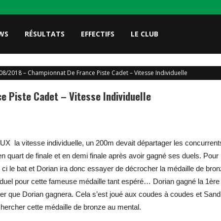
WS
RÉSULTATS
EFFECTIFS
LE CLUB
08/2018 – Championnat De France Piste Cadet – Vitesse Individuelle
 Piste Cadet – Vitesse Individuelle
 la vitesse individuelle, un 200m devait départager les concurrent
en quart de finale et en demi finale après avoir gagné ses duels. Pour 
 le bat et Dorian ira donc essayer de décrocher la médaille de bronze
Arrive le duel pour cette fameuse médaille tant espéré… Dorian gagné la 
 que Dorian gagnera. Cela s’est joué aux coudes à coudes et Sandri
 chercher cette médaille de bronze au mental.