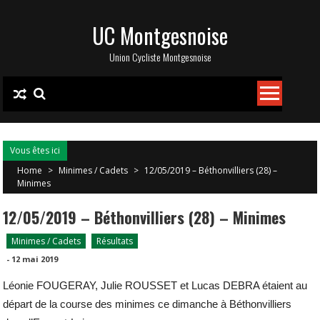
Skip
UC Montgesnoise
to
content
Union Cycliste Montgesnoise
Vous êtes ici
Home
>
Minimes / Cadets
>
12/05/2019 – Béthonvilliers (28) –
Minimes
12/05/2019 – Béthonvilliers (28) – Minimes
Minimes / Cadets
Résultats
-
12 mai 2019
Léonie FOUGERAY, Julie ROUSSET et Lucas DEBRA étaient au
départ de la course des minimes ce dimanche à Béthonvilliers