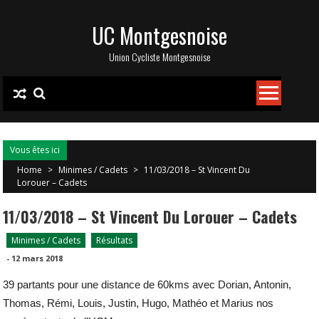
Skip
UC Montgesnoise
to
content
Union Cycliste Montgesnoise
Vous êtes ici
Home
>
Minimes / Cadets
>
11/03/2018 – St Vincent Du
Lorouer – Cadets
11/03/2018 – St Vincent Du Lorouer – Cadets
Minimes / Cadets
Résultats
-
12 mars 2018
39 partants pour une distance de 60kms avec Dorian, Antonin,
Thomas, Rémi, Louis, Justin, Hugo, Mathéo et Marius nos