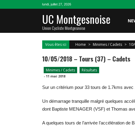
Skip
lundi, juillet 27, 2026
to
UC Montgesnoise
content
NE
Union Cycliste Montgesnoise
Vous êtes ici
Home
>
Minimes / Cadets
>
10/
10/05/2018 – Tours (37) – Cadets
Minimes / Cadets
Résultats
-
11 mai 2018
Sur un critérium pour 33 tours de 1.7kms 
Un démarrage tranquille malgré quelques accélé
dont Baptiste MENAGER (VSF) et Thomas avec 
A quelques tours de l’arrivée l’accélération de Ba