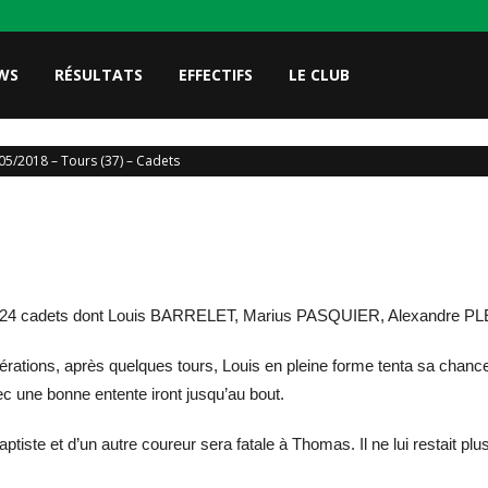
WS
RÉSULTATS
EFFECTIFS
LE CLUB
05/2018 – Tours (37) – Cadets
avec 24 cadets dont Louis BARRELET, Marius PASQUIER, Alexandr
rations, après quelques tours, Louis en pleine forme tenta sa chance,
une bonne entente iront jusqu’au bout.
ptiste et d’un autre coureur sera fatale à Thomas. Il ne lui restait plus