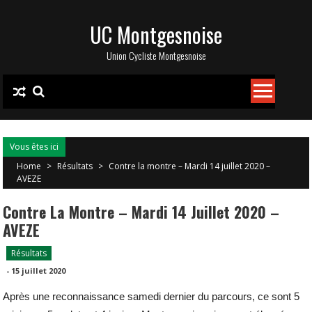
Skip
UC Montgesnoise
to
content
Union Cycliste Montgesnoise
Vous êtes ici
Home
>
Résultats
>
Contre la montre – Mardi 14 juillet 2020 –
AVEZE
Contre La Montre – Mardi 14 Juillet 2020 –
AVEZE
Résultats
-
15 juillet 2020
Après une reconnaissance samedi dernier du parcours, ce sont 5