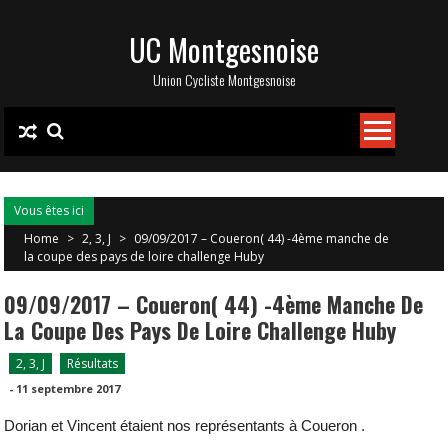
Skip
UC Montgesnoise
to
content
Union Cycliste Montgesnoise
Vous êtes ici
Home
>
2, 3, J
>
09/09/2017 – Coueron( 44) -4ème manche de
la coupe des pays de loire challenge Huby
09/09/2017 – Coueron( 44) -4ème Manche De
La Coupe Des Pays De Loire Challenge Huby
2, 3, J
Résultats
-
11 septembre 2017
Dorian et Vincent étaient nos représentants à Coueron .