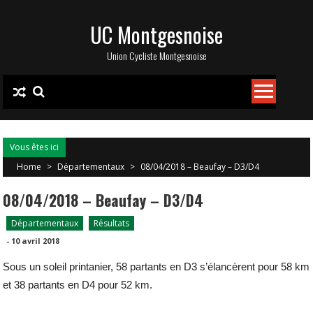
Skip
UC Montgesnoise
to
content
Union Cycliste Montgesnoise
Vous êtes ici
Home
>
Départementaux
>
08/04/2018 – Beaufay – D3/D4
08/04/2018 – Beaufay – D3/D4
Départementaux
Résultats
-
10 avril 2018
Sous un soleil printanier, 58 partants en D3 s’élancèrent pour 58 km
et 38 partants en D4 pour 52 km.