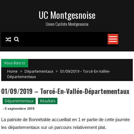
Skip
UC Montgesnoise
to
content
Union Cycliste Montgesnoise
Vous êtes ici
Home
>
Départementaux
>
01/09/2019 – Torcé-En-Vallée-
Départementaux
01/09/2019 – Torcé-En-Vallée-Départementaux
Départementaux
Résultats
-
5 septembre 2019
La patriote de Bonnétable accueillait en 1 er partie de cette journée
les départementaux sur un parcours relativement plat.