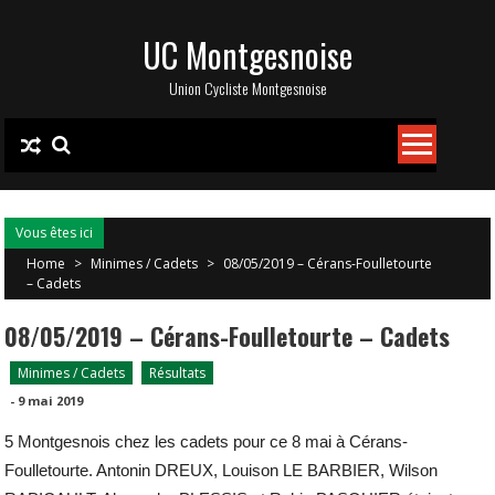
Skip
UC Montgesnoise
to
content
Union Cycliste Montgesnoise
Vous êtes ici
Home
>
Minimes / Cadets
>
08/05/2019 – Cérans-Foulletourte
– Cadets
08/05/2019 – Cérans-Foulletourte – Cadets
Minimes / Cadets
Résultats
-
9 mai 2019
5 Montgesnois chez les cadets pour ce 8 mai à Cérans-
Foulletourte. Antonin DREUX, Louison LE BARBIER, Wilson