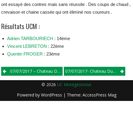
ont essayé des contres mais sans réussite . Des coups de chaud ,
crevaison et chaine cassée qui ont éliminé nos coureurs .
Résultats UCM :
Adrien TARBOURIECH
: 14ème
Vincent LEBRETON
: 22ème
Quentin FROGER
: 23ème
Post
07/07/2017 – Chateau Du Loir – Départementaux
07/07/2017- Chateau Du Loir – Mini Kerin
navigation
© 2026
UC Montgesnoise
Powered by
WordPress
| Theme:
AccessPress Mag