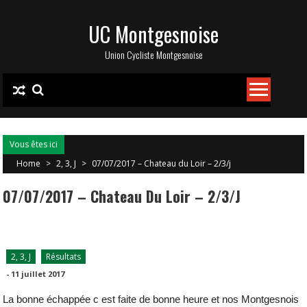
Skip
UC Montgesnoise
to
content
Union Cycliste Montgesnoise
Vous êtes ici
Home
>
2, 3, J
>
07/07/2017 – Chateau du Loir – 2/3/j
07/07/2017 – Chateau Du Loir – 2/3/j
2, 3, J
Résultats
-
11 juillet 2017
La bonne échappée c est faite de bonne heure et nos Montgesnois