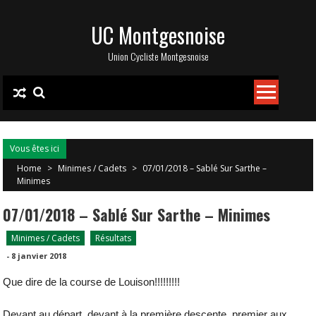
Skip
UC Montgesnoise
to
content
Union Cycliste Montgesnoise
Vous êtes ici
Home
>
Minimes / Cadets
>
07/01/2018 – Sablé Sur Sarthe –
Minimes
07/01/2018 – Sablé Sur Sarthe – Minimes
Minimes / Cadets
Résultats
-
8 janvier 2018
Que dire de la course de Louison!!!!!!!!!
Devant au départ, devant à la première descente, premier aux