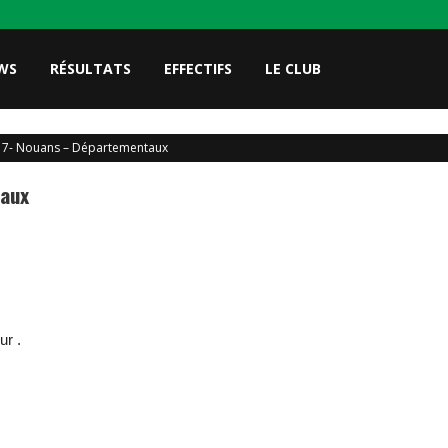
WS
RÉSULTATS
EFFECTIFS
LE CLUB
17- Nouans – Départementaux
taux
ur .