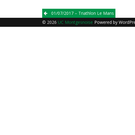
Post
01/07/2017 – Triathlon Le Mans
navigation
© 2026
UC Montgesnoise
Powered by
WordPr