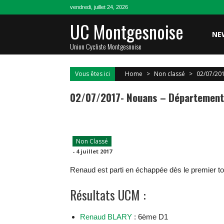
Skip
vendredi, juillet 24, 2026
to
UC Montgesnoise
content
NE
Union Cycliste Montgesnoise
Vous êtes ici
Home
>
Non classé
>
02/07/20
02/07/2017- Nouans – Départemen
Non Classé
-
4 juillet 2017
Renaud est parti en échappée dès le premier to
Résultats UCM :
Renaud BLARY
: 6ème D1