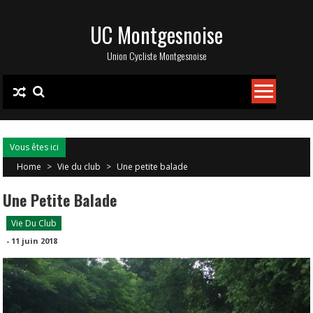
Skip
UC Montgesnoise
to
content
Union Cycliste Montgesnoise
Vous êtes ici
Home
>
Vie du club
>
Une petite balade
Une Petite Balade
Vie Du Club
-
11 juin 2018