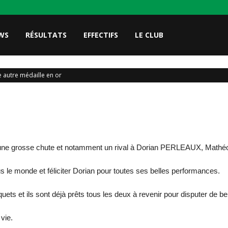
WS
RÉSULTATS
EFFECTIFS
LE CLUB
 autre médaille en or
u une grosse chute et notamment un rival à Dorian PERLEAUX, Mathé
le monde et féliciter Dorian pour toutes ses belles performances.
ets et ils sont déjà prêts tous les deux à revenir pour disputer de be
vie.