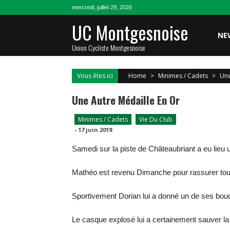
Skip
mercredi, juillet 29, 2026
to
UC Montgesnoise
content
NE
Union Cycliste Montgesnoise
Vous êtes ici
Home
>
Minimes / Cadets
>
Une
Une Autre Médaille En Or
Minimes / Cadets
Vie Du Club
-
17 juin 2019
Samedi sur la piste de Châteaubriant a eu lie
Mathéo est revenu Dimanche pour rassurer tous 
Sportivement Dorian lui a donné un de ses bouqu
Le casque explosé lui a certainement sauver la 